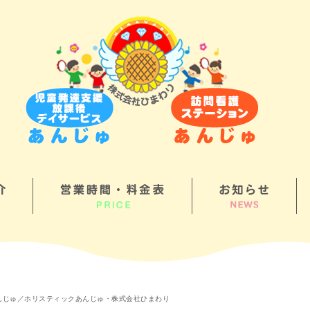
あんじゅ／ホリスティックあんじゅ・株式会社ひまわり